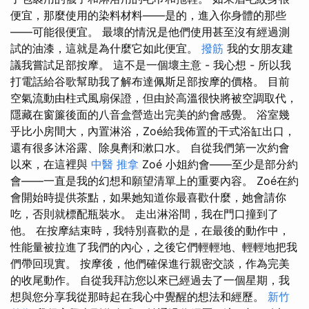
便宜，那麼使用的染料材料——是的，進入你身體的那些
——可能很便宜。 最壞的情況是他們使用甚至沒有經過測
試的油漆，這就是為什麼它如此便宜。
撥筋
我的女朋友建
議我嘗試足部按摩。 這不是一個壞主意 - 我心想 - 所以我
打電話給谷歌幫助我了解布達佩斯足部按摩的價格。 目前
空氣流動由柱式風扇保證，但由於高溫很快將被空調取代，
隱藏在窗簾後面的八音盒營造出完美的約會感覺。 浴室幾
乎比小房間大，內置淋浴，Zoé給我佈置的干式浴缸出口，
還有很多沐浴露、除臭劑和漱口水。 自從我們第一次約會
以來，在這裡與
中醫 推拿
Zoé 小姐約會——至少是部分約
會——一直是我的幻想和願望清單上的重要內容。 Zoé在約
會開始時提供茶點，如果她知道你最喜歡什麼，她會請你
吃，否則就標配瓶裝水。 走出淋浴間，我在門口撞到了
他。 在按摩結束時，我特別喜歡的是，在最後的動作中，
性能量被拉進了我們的內心，之後它們輕輕地、輕輕地把我
們帶回現實。 按摩後，他們確保進行親密交談，作為完美
的收尾動作。 自從我拜訪您以來已經過去了一個星期，我
想與您分享我從那時起在我心中覺醒的想法和經歷。
新竹