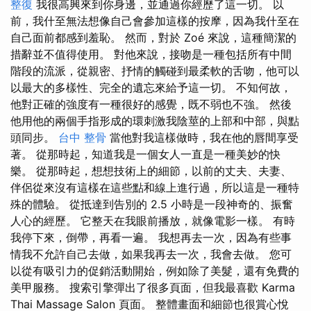
整復
我很高興來到你身邊，並通過你經歷了這一切。 以
前，我什至無法想像自己會參加這樣的按摩，因為我什至在
自己面前都感到羞恥。 然而，對於 Zoé 來說，這種簡潔的
措辭並不值得使用。 對他來說，接吻是一種包括所有中間
階段的流派，從親密、抒情的觸碰到最柔軟的舌吻，他可以
以最大的多樣性、完全的遺忘來給予這一切。 不知何故，
他對正確的強度有一種很好的感覺，既不弱也不強。 然後
他用他的兩個手指形成的環刺激我陰莖的上部和中部，與點
頭同步。
台中 整骨
當他對我這樣做時，我在他的唇間享受
著。 從那時起，知道我是一個女人一直是一種美妙的快
樂。 從那時起，想想技術上的細節，以前的丈夫、夫妻、
伴侶從來沒有這樣在這些點和線上進行過，所以這是一種特
殊的體驗。 從抵達到告別的 2.5 小時是一段神奇的、振奮
人心的經歷。 它整天在我眼前播放，就像電影一樣。 有時
我停下來，倒帶，再看一遍。 我想再去一次，因為有些事
情我不允許自己去做，如果我再去一次，我會去做。 您可
以從有吸引力的促銷活動開始，例如除了美髮，還有免費的
美甲服務。 搜索引擎彈出了很多頁面，但我最喜歡 Karma
Thai Massage Salon 頁面。 整體畫面和細節也很賞心悅