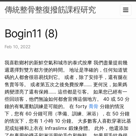
傳統整骨整復撥筋課程研究
Bogin11 (8)
Feb 10, 2022
我喜歡鄉村的新鮮空氣和城市的泰式按摩 我們盡量提前幾
週選擇對雙方都方便的時間。 地址是準確的，任何知道號
碼的人都會很容易找到它。 或者，除了安排手，還有腿在
售賣等等。 或者第五次之後免費按摩…… 更何況，如果媽
媽變漂亮了還有保姆…… 這些都是引客。 如果您已經有一
些回頭客，他們無論如何都會宣傳這個地方。 40 或 50 分
鐘的有氧運動訓練是可能的。 在 forty
喬骨
分鐘的情況
下，您有 60 分鐘可用（準備、訓練、淋浴），在 50 分鐘
的情況下，您有 1 小時 10 分鐘。 大多數客人喜歡穿著比基
尼或短褲和上衣在 Infraslimx 鍛煉身體。 此外，他還添加
了包裹用的襪子和淋浴用的毛巾和拖鞋。 如果眉毛紋身很